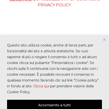
u
PRIVACY POLICY.
r
g
h
i
Questo sito utilizza cookie, anche di terze parti, per
funzionalità del sito e attività statistiche. Se vuoi
PER MAGGIORI INFORMAZIONI
saperne di più o negare il consenso a tutti o ad alcuni
E PREVENTIVI
cookie clicca sul pulsante "Personalizza i cookie". Se
clicchi sulla X continuerai con la navigazione solo con i
cookie necessari. È possibile revocare il consenso in
CONTATTACI
qualsiasi momento facendo clic sul link "Cookie policy"
in fondo al sito.
Clicca qui
per prendere visione della
Cookie Policy.
Acconsento a tutti
Copyright © FELTRINA SPURGHI SRL | Via Giare, 11 -