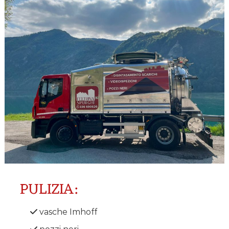
u
r
g
h
i
PULIZIA:
vasche Imhoff